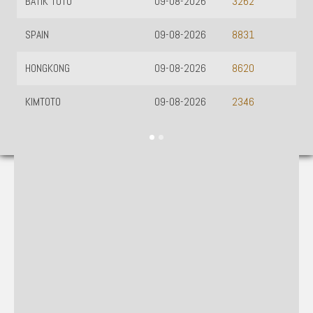
BATIK TOTO
09-08-2026
TEXAS
3262
SPAIN
09-08-2026
8831
HONGKONG
09-08-2026
8620
KIMTOTO
09-08-2026
2346