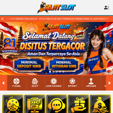
SELAMAT DATANG DISILATSLOT - SITUS TERGACOR DAN TERPERCAYA PROSES CEPAT 24 JAM NONSTOP
TOGEL
SLOT
LIVE CASINO
SPORT
ARCADE
SABU