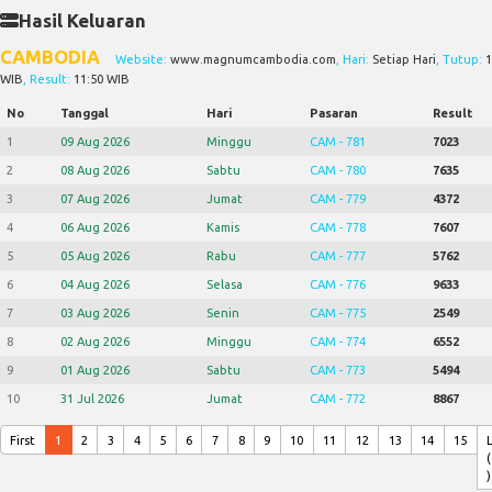
Hasil Keluaran
CAMBODIA
Website:
www.magnumcambodia.com
, Hari:
Setiap Hari
, Tutup:
1
WIB
, Result:
11:50 WIB
No
Tanggal
Hari
Pasaran
Result
1
09 Aug 2026
Minggu
CAM - 781
7023
2
08 Aug 2026
Sabtu
CAM - 780
7635
3
07 Aug 2026
Jumat
CAM - 779
4372
4
06 Aug 2026
Kamis
CAM - 778
7607
5
05 Aug 2026
Rabu
CAM - 777
5762
6
04 Aug 2026
Selasa
CAM - 776
9633
7
03 Aug 2026
Senin
CAM - 775
2549
8
02 Aug 2026
Minggu
CAM - 774
6552
9
01 Aug 2026
Sabtu
CAM - 773
5494
10
31 Jul 2026
Jumat
CAM - 772
8867
First
1
2
3
4
5
6
7
8
9
10
11
12
13
14
15
(
)