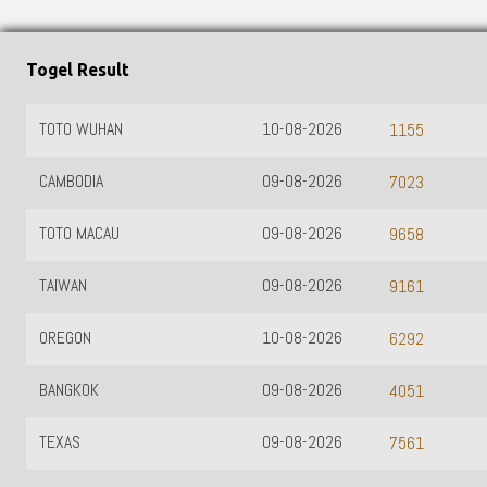
Togel Result
TOTO WUHAN
10-08-2026
1155
CAMBODIA
09-08-2026
7023
TOTO MACAU
09-08-2026
9658
TAIWAN
09-08-2026
9161
OREGON
10-08-2026
6292
BANGKOK
09-08-2026
4051
TEXAS
09-08-2026
7561