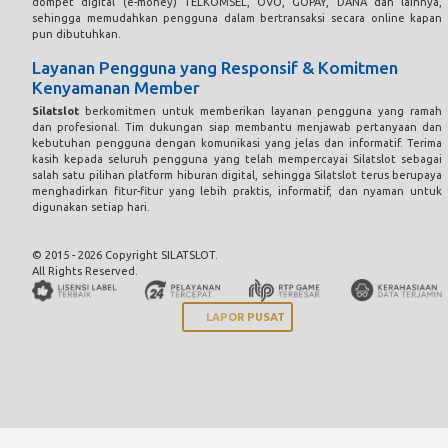
dompet digital (e-money) TELKOMSEL, OVO, GOPAY, DANA dan lainnya,
sehingga memudahkan pengguna dalam bertransaksi secara online kapan
pun dibutuhkan.
Layanan Pengguna yang Responsif & Komitmen
Kenyamanan Member
Silatslot
berkomitmen untuk memberikan layanan pengguna yang ramah
dan profesional. Tim dukungan siap membantu menjawab pertanyaan dan
kebutuhan pengguna dengan komunikasi yang jelas dan informatif. Terima
kasih kepada seluruh pengguna yang telah mempercayai Silatslot sebagai
salah satu pilihan platform hiburan digital, sehingga Silatslot terus berupaya
menghadirkan fitur-fitur yang lebih praktis, informatif, dan nyaman untuk
digunakan setiap hari.
© 2015 - 2026 Copyright SILATSLOT.
All Rights Reserved.
LAPOR PUSAT