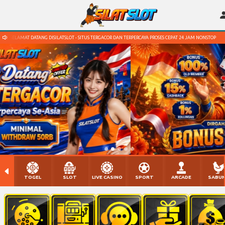
SELAMAT DATANG DISILATSLOT - SITUS TERGACOR DAN TERPERCAYA PROSES CEPAT 24 JAM NONSTOP
TOGEL
SLOT
LIVE CASINO
SPORT
ARCADE
SABU