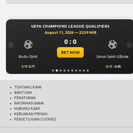
UEFA CHAMPIONS LEAGUE QUALIFIERS
August 11, 2026 — 22:59 WIB
0 : 0
Previous
Ne
BET NOW
Bodo Glimt
Union Saint-Gilloise
0.75
0.77
-0.75
-0.95
TENTANG KAMI
BANTUAN
PERATURAN
INFORMASI BANK
HUBUNGI KAMI
KEBIJAKAN PRIVASI
PERSETUJUAN COOKIES